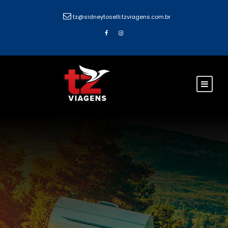
tz@sidneytoselli.tzviagens.com.br