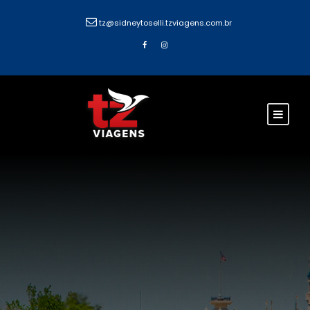
tz@sidneytoselli.tzviagens.com.br